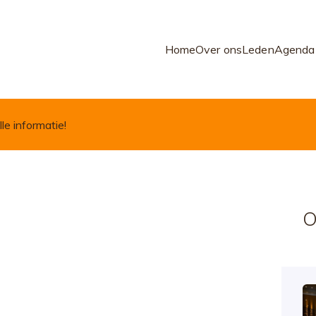
Home
Over ons
Leden
Agenda
lle informatie!
O