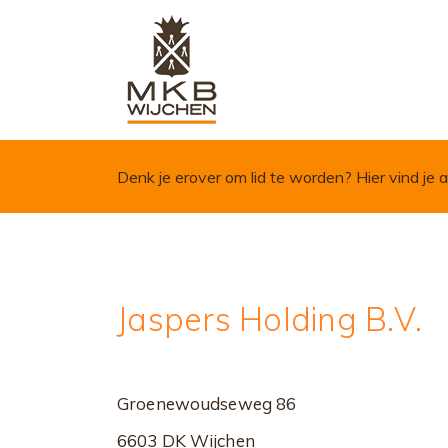
Skip to content
Denk je erover om lid te worden?
Hier vind je a
Jaspers Holding B.V.
Groenewoudseweg 86
6603 DK Wijchen