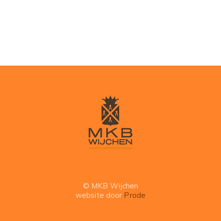
© MKB Wijchen
website door
Prode