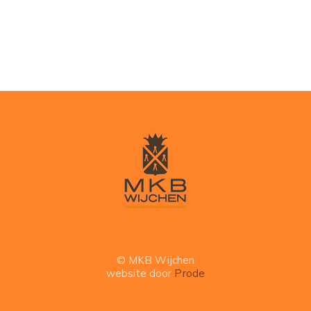
© MKB Wijchen
website door
Prode