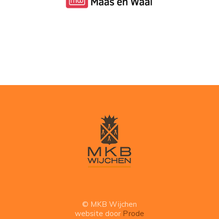
© MKB Wijchen
website door
Prode