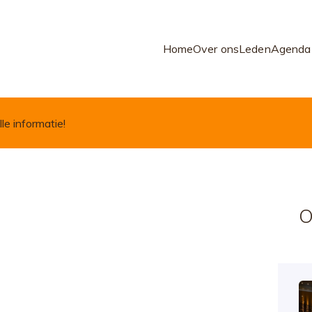
Home
Over ons
Leden
Agenda
lle informatie!
O