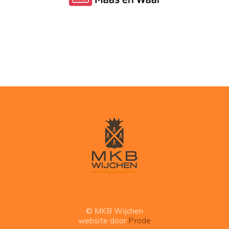
© MKB Wijchen
website door
Prode