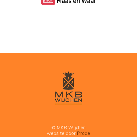
© MKB Wijchen
website door
Prode