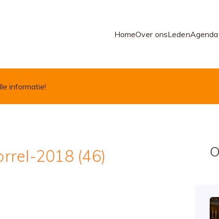
Home
Over ons
Leden
Agenda
lle informatie!
O
rrel-2018 (46)