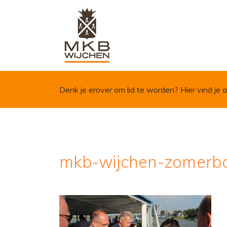
Skip to content
Denk je erover om lid te worden?
Hier vind je a
mkb-wijchen-zomerbo