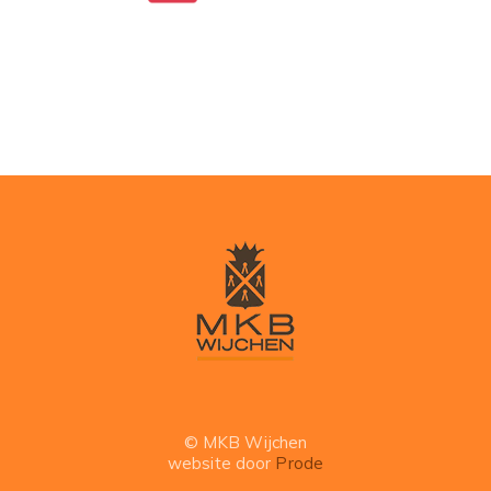
© MKB Wijchen
website door
Prode