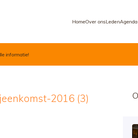
Home
Over ons
Leden
Agenda
lle informatie!
O
jeenkomst-2016 (3)