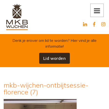
Skip to content
Denk je erover om lid te worden?
Hier vind je alle
informatie!
Lid worden
mkb-wijchen-ontbijtsessie-
florence (7)