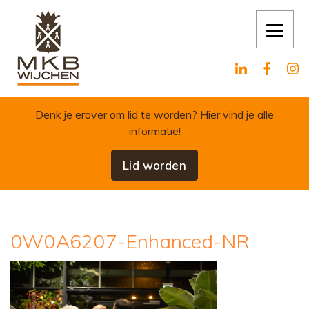
Skip to content
Denk je erover om lid te worden?
Hier vind je alle
informatie!
Lid worden
0W0A6207-Enhanced-NR