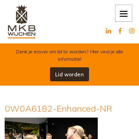
Skip to content
Denk je erover om lid te worden?
Hier vind je alle
informatie!
Lid worden
0W0A6182-Enhanced-NR