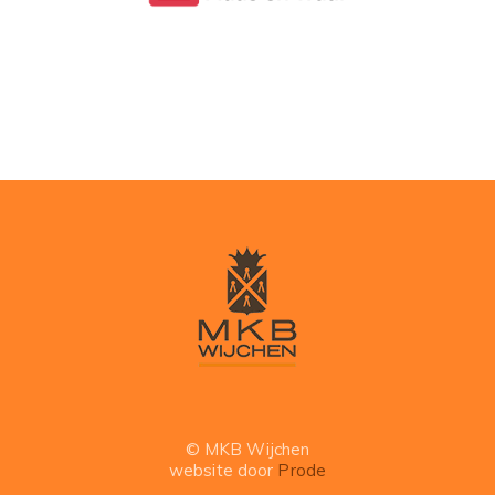
© MKB Wijchen
website door
Prode