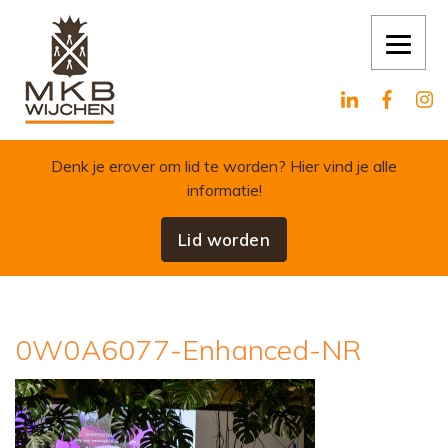
Skip to content
Denk je erover om lid te worden?
Hier vind je alle
informatie!
Lid worden
0W0A6077-Enhanced-NR