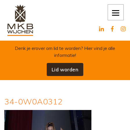
Skip to content
Denk je erover om lid te worden?
Hier vind je alle
informatie!
Lid worden
34-0W0A0312