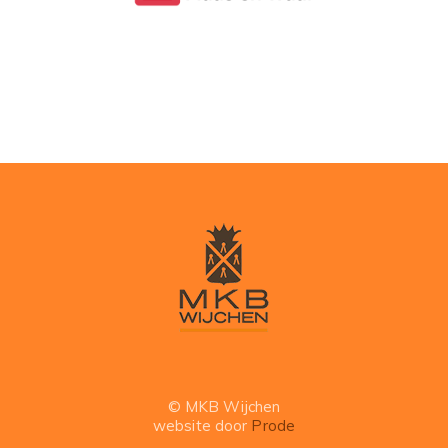
© MKB Wijchen
website door
Prode