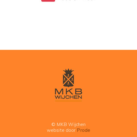
© MKB Wijchen
website door
Prode