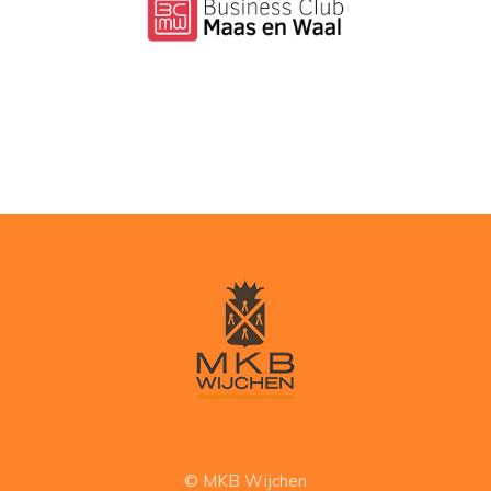
© MKB Wijchen