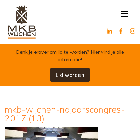
Skip to content
Denk je erover om lid te worden?
Hier vind je alle
informatie!
Lid worden
mkb-wijchen-najaarscongres-
2017 (13)