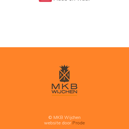
© MKB Wijchen
website door
Prode