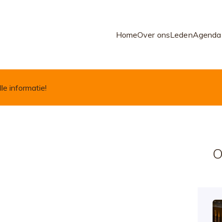
Home
Over ons
Leden
Agenda
lle informatie!
O