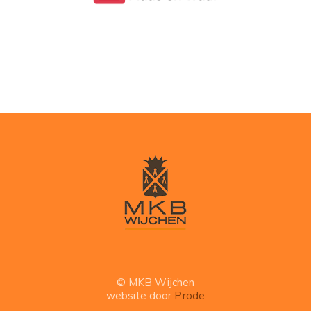
© MKB Wijchen
website door
Prode