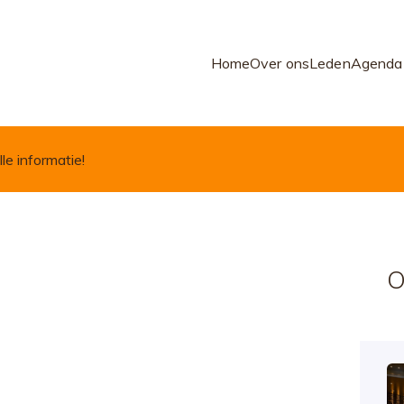
Home
Over ons
Leden
Agenda
lle informatie!
O