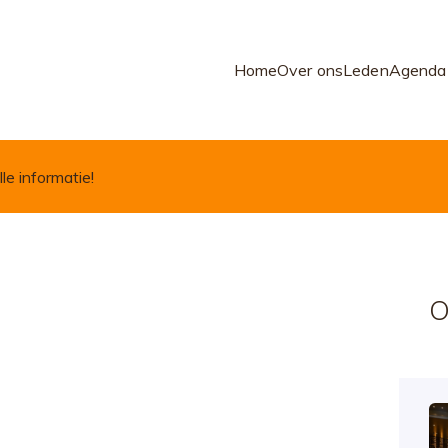
Home
Over ons
Leden
Agenda
lle informatie!
O