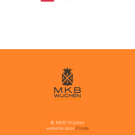
© MKB Wijchen
website door
Prode