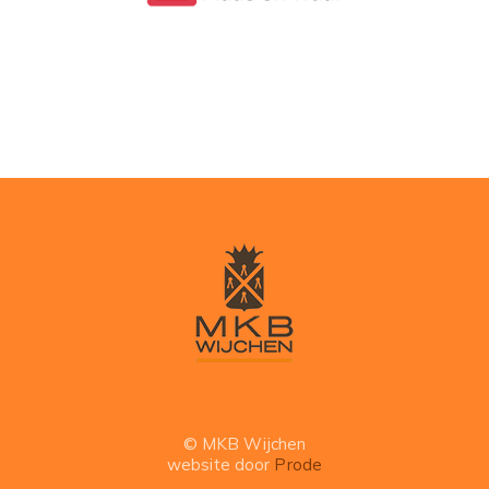
© MKB Wijchen
website door
Prode