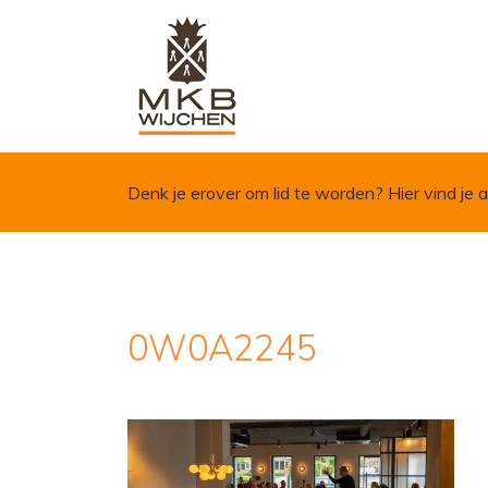
Skip to content
Denk je erover om lid te worden?
Hier vind je a
0W0A2245