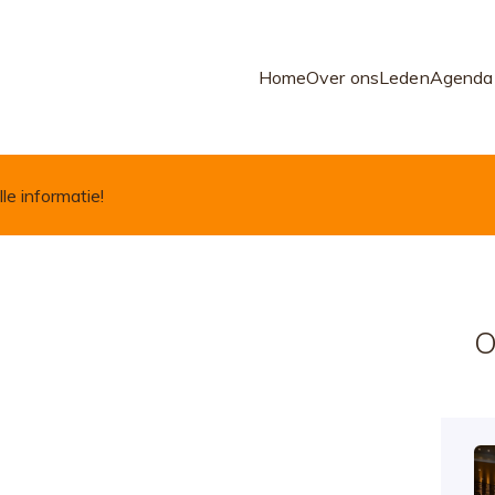
Home
Over ons
Leden
Agenda
lle informatie!
O