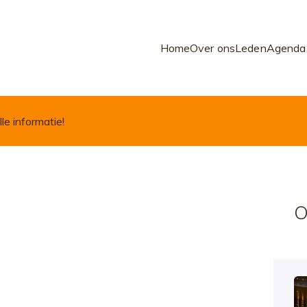
Home
Over ons
Leden
Agenda
lle informatie!
O