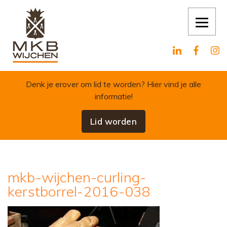
Skip to content
Denk je erover om lid te worden?
Hier vind je alle
informatie!
Lid worden
mkb-wijchen-curling-
kerstborrel-2016-038