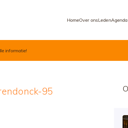
Home
Over ons
Leden
Agenda
lle informatie!
O
rendonck-95