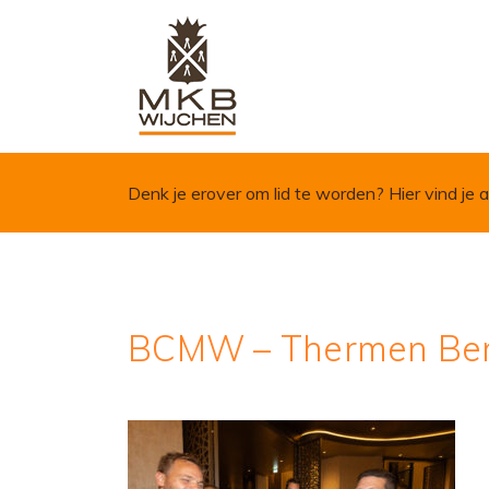
Skip to content
Denk je erover om lid te worden?
Hier vind je a
BCMW – Thermen Be