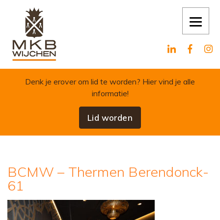
Skip to content
Denk je erover om lid te worden?
Hier vind je alle
informatie!
Lid worden
BCMW – Thermen Berendonck-
61