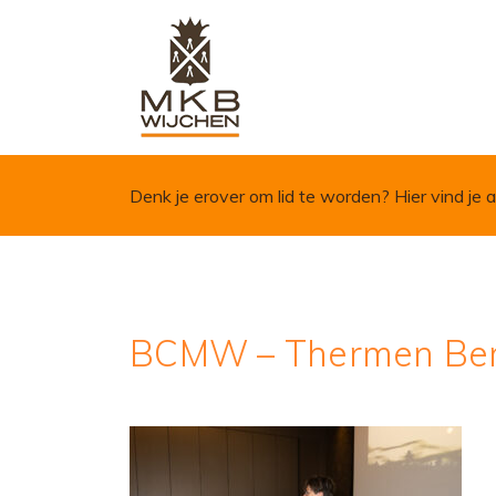
Skip to content
Denk je erover om lid te worden?
Hier vind je a
BCMW – Thermen Be