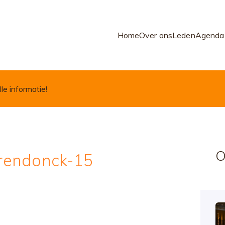
Home
Over ons
Leden
Agenda
lle informatie!
O
rendonck-15