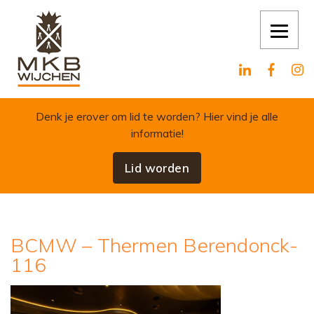
Skip to content
Denk je erover om lid te worden?
Hier vind je alle
informatie!
Lid worden
BCMW – Thermen Berendonck-
116