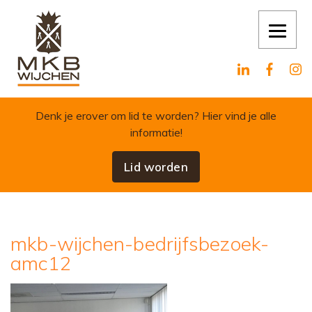
Skip to content
Denk je erover om lid te worden?
Hier vind je alle
informatie!
Lid worden
mkb-wijchen-bedrijfsbezoek-
amc12