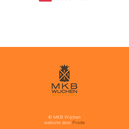
© MKB Wijchen
website door
Prode