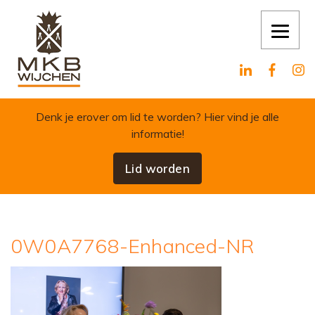
Skip to content
Denk je erover om lid te worden?
Hier vind je alle
informatie!
Lid worden
0W0A7768-Enhanced-NR