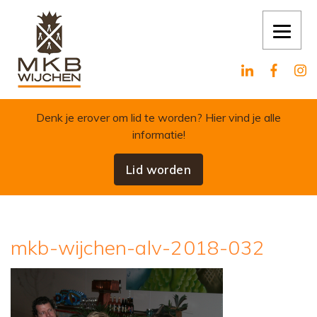
Skip to content
Denk je erover om lid te worden?
Hier vind je alle
informatie!
Lid worden
mkb-wijchen-alv-2018-032