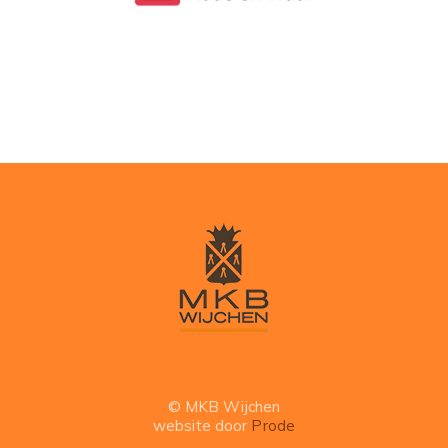
© MKB Wijchen
website door
Prode