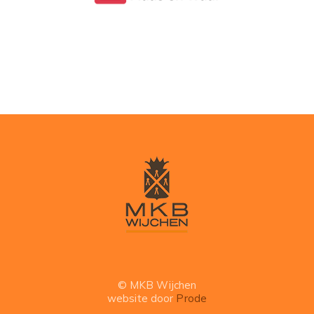
© MKB Wijchen
website door
Prode