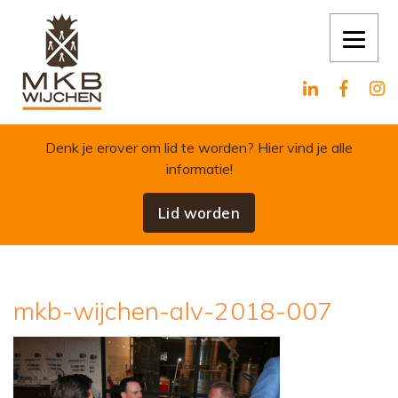
Skip to content
Denk je erover om lid te worden?
Hier vind je alle
informatie!
Lid worden
mkb-wijchen-alv-2018-007